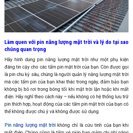
Làm quen với pin năng lượng mặt trời và lý do tại sao
chúng quan trọng
Hãy hình dung pin năng lượng mặt trời như một phụ kiện
đáng tin cậy cho các tấm pin mặt trời của bạn. Còn được gọi
là pin chu kỳ sâu, chúng là người quản lý năng lượng mặt trời
mà các tấm pin của bạn khai thác trong ngày, đảm bảo bạn
không bị bỏ rơi trong bóng tối khi mặt trời lặn hoặc khi mất
điện. Hãy nghĩ theo cách này – nếu không có hệ thống lưu trữ
pin thích hợp, hoạt động của các tấm pin mặt trời của bạn có
thể không được chú ý và không được sử dụng.
Pin năng lượng mặt trời
không chỉ là cứu tinh của bạn khi
mất điện. Chúng cũng là tấm vé giúp bạn giảm chi phí năng