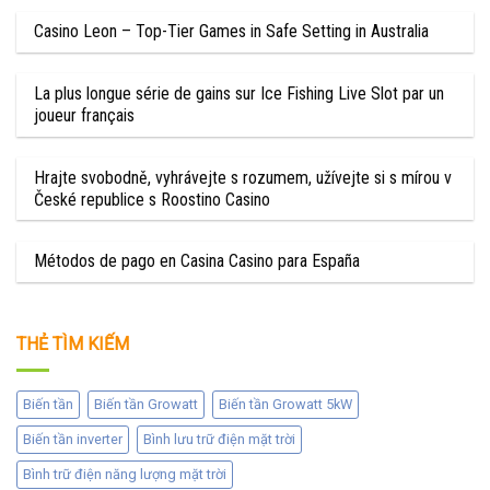
Casino Leon – Top-Tier Games in Safe Setting in Australia
La plus longue série de gains sur Ice Fishing Live Slot par un
joueur français
Hrajte svobodně, vyhrávejte s rozumem, užívejte si s mírou v
České republice s Roostino Casino
Métodos de pago en Casina Casino para España
THẺ TÌM KIẾM
Biến tần
Biến tần Growatt
Biến tần Growatt 5kW
Biến tần inverter
Bình lưu trữ điện mặt trời
Bình trữ điện năng lượng mặt trời