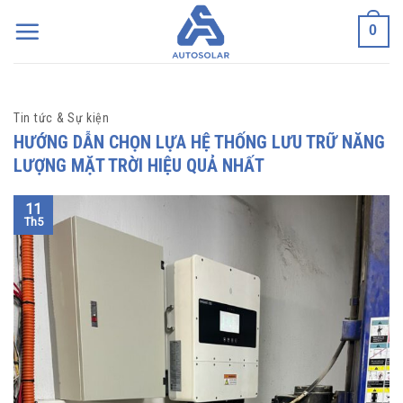
Skip
0
to
content
Tin tức & Sự kiện
HƯỚNG DẪN CHỌN LỰA HỆ THỐNG LƯU TRỮ NĂNG
LƯỢNG MẶT TRỜI HIỆU QUẢ NHẤT
11
Th5