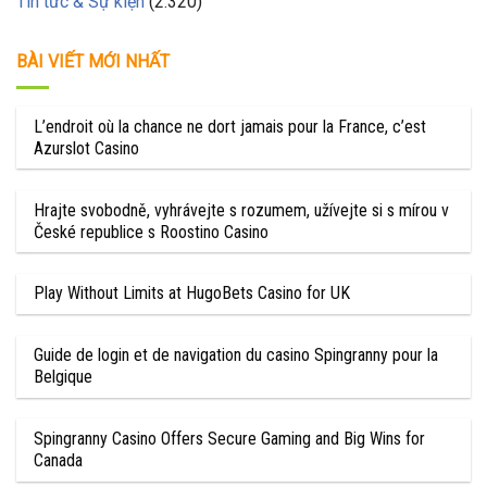
Tin tức & Sự kiện
(2.320)
BÀI VIẾT MỚI NHẤT
L’endroit où la chance ne dort jamais pour la France, c’est
Azurslot Casino
Hrajte svobodně, vyhrávejte s rozumem, užívejte si s mírou v
České republice s Roostino Casino
Play Without Limits at HugoBets Casino for UK
Guide de login et de navigation du casino Spingranny pour la
Belgique
Spingranny Casino Offers Secure Gaming and Big Wins for
Canada