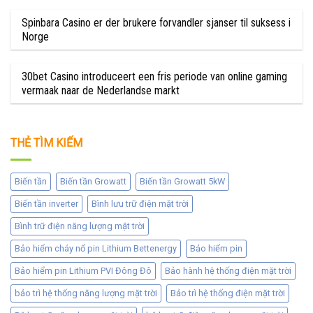
Spinbara Casino er der brukere forvandler sjanser til suksess i
Norge
30bet Casino introduceert een fris periode van online gaming
vermaak naar de Nederlandse markt
THẺ TÌM KIẾM
Biến tần
Biến tần Growatt
Biến tần Growatt 5kW
Biến tần inverter
Bình lưu trữ điện mặt trời
Bình trữ điện năng lượng mặt trời
Bảo hiểm cháy nổ pin Lithium Bettenergy
Bảo hiểm pin
Bảo hiểm pin Lithium PVI Đông Đô
Bảo hành hệ thống điện mặt trời
bảo trì hệ thống năng lượng mặt trời
Bảo trì hệ thống điện mặt trời