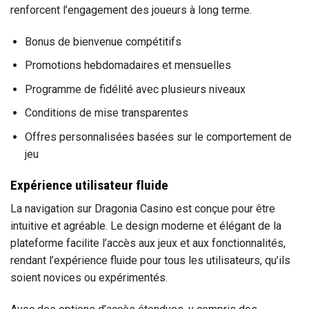
renforcent l’engagement des joueurs à long terme.
Bonus de bienvenue compétitifs
Promotions hebdomadaires et mensuelles
Programme de fidélité avec plusieurs niveaux
Conditions de mise transparentes
Offres personnalisées basées sur le comportement de
jeu
Expérience utilisateur fluide
La navigation sur Dragonia Casino est conçue pour être
intuitive et agréable. Le design moderne et élégant de la
plateforme facilite l’accès aux jeux et aux fonctionnalités,
rendant l’expérience fluide pour tous les utilisateurs, qu’ils
soient novices ou expérimentés.