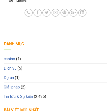
de fidélité.
DANH MỤC
casino
(1)
Dịch vụ
(5)
Dự án
(1)
Giải pháp
(2)
Tin tức & Sự kiện
(2.436)
BÀI VIẾT MỚI NHẤT