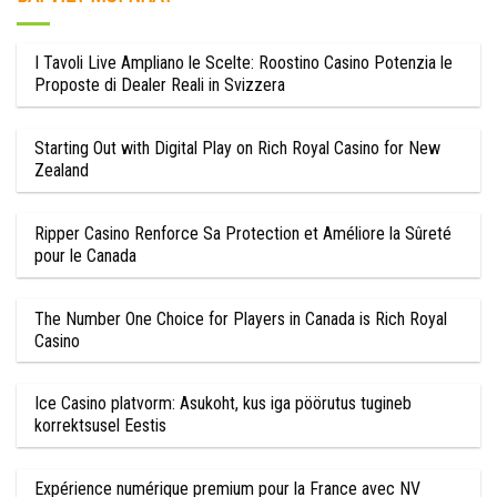
I Tavoli Live Ampliano le Scelte: Roostino Casino Potenzia le
Proposte di Dealer Reali in Svizzera
Starting Out with Digital Play on Rich Royal Casino for New
Zealand
Ripper Casino Renforce Sa Protection et Améliore la Sûreté
pour le Canada
The Number One Choice for Players in Canada is Rich Royal
Casino
Ice Casino platvorm: Asukoht, kus iga pöörutus tugineb
korrektsusel Eestis
Expérience numérique premium pour la France avec NV