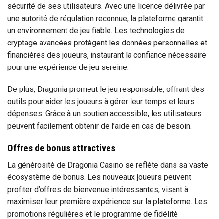
sécurité de ses utilisateurs. Avec une licence délivrée par
une autorité de régulation reconnue, la plateforme garantit
un environnement de jeu fiable. Les technologies de
cryptage avancées protègent les données personnelles et
financières des joueurs, instaurant la confiance nécessaire
pour une expérience de jeu sereine.
De plus, Dragonia promeut le jeu responsable, offrant des
outils pour aider les joueurs à gérer leur temps et leurs
dépenses. Grâce à un soutien accessible, les utilisateurs
peuvent facilement obtenir de l’aide en cas de besoin.
Offres de bonus attractives
La générosité de Dragonia Casino se reflète dans sa vaste
écosystème de bonus. Les nouveaux joueurs peuvent
profiter d’offres de bienvenue intéressantes, visant à
maximiser leur première expérience sur la plateforme. Les
promotions régulières et le programme de fidélité