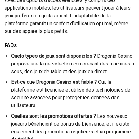
Avec des options d’accès étendues, y compris des
applications mobiles, les utilisateurs peuvent jouer à leurs
jeux préférés où qu’ils soient. L’adaptabilité de la
plateforme garantit un confort d’utilisation optimal, même
sur des appareils plus petits.
FAQs
Quels types de jeux sont disponibles ?
Dragonia Casino
propose une large sélection comprenant des machines à
sous, des jeux de table et des jeux en direct.
Est-ce que Dragonia Casino est fiable ?
Oui, la
plateforme est licenciée et utilise des technologies de
sécurité avancées pour protéger les données des
utilisateurs.
Quelles sont les promotions offertes ?
Les nouveaux
joueurs bénéficient de bonus de bienvenue, et il existe
également des promotions régulières et un programme