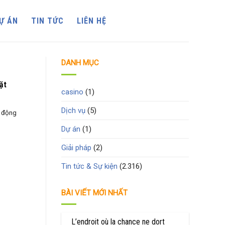
Ự ÁN
TIN TỨC
LIÊN HỆ
DANH MỤC
ặt
casino
(1)
Dịch vụ
(5)
t động
Dự án
(1)
Giải pháp
(2)
Tin tức & Sự kiện
(2.316)
BÀI VIẾT MỚI NHẤT
L’endroit où la chance ne dort