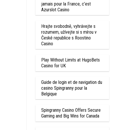
jamais pour la France, c’est
Azurslot Casino
Hrajte svobodně, vyhrávejte s
rozumem, užívejte si s mírou v
České republice s Roostino
Casino
Play Without Limits at HugoBets
Casino for UK
Guide de login et de navigation du
casino Spingranny pour la
Belgique
Spingranny Casino Offers Secure
Gaming and Big Wins for Canada