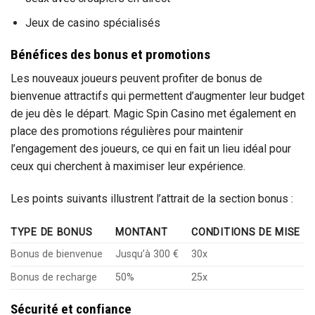
Jeux de casino spécialisés
Bénéfices des bonus et promotions
Les nouveaux joueurs peuvent profiter de bonus de
bienvenue attractifs qui permettent d’augmenter leur budget
de jeu dès le départ. Magic Spin Casino met également en
place des promotions régulières pour maintenir
l’engagement des joueurs, ce qui en fait un lieu idéal pour
ceux qui cherchent à maximiser leur expérience.
Les points suivants illustrent l’attrait de la section bonus :
TYPE DE BONUS
MONTANT
CONDITIONS DE MISE
Bonus de bienvenue
Jusqu’à 300 €
30x
Bonus de recharge
50%
25x
Sécurité et confiance