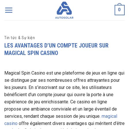
Skip
0
to
content
Tin tức & Sự kiện
LES AVANTAGES D’UN COMPTE JOUEUR SUR
MAGICAL SPIN CASINO
Magical Spin Casino est une plateforme de jeux en ligne qui
se distingue par ses nombreuses offres attrayantes pour
les joueurs. En s’inscrivant sur ce site, les utilisateurs
bénéficient d’un compte joueur qui ouvre la porte à une
expérience de jeu enrichissante. Ce casino en ligne
propose une ambiance conviviale et un large éventail de
services, rendant chaque session de jeu unique.
magical
casino
offre également divers avantages qui méritent d’être