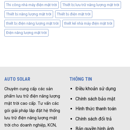
Thi công nhà máy điện mặt trời
Thiết bị lưu trữ năng lượng mặt trời
Thiết bị năng lượng mặt trời
Thiết bị điện mặt trời
thiết bị điện năng lượng mặt trời
thiết kế nhà máy điện mặt trời
Điện năng lượng mặt trời
AUTO SOLAR
THÔNG TIN
Điều khoản sử dụng
Chuyên cung cấp các sản
phẩm lưu trữ điện năng lượng
Chính sách bảo mật
mặt trời cao cấp. Tư vấn các
Hình thức thanh toán
gói giải pháp lắp đặt hệ thống
lưu trữ điện năng lượng mặt
Chính sách đổi trả
trời cho doanh nghiệp, KCN,
Bản quyền hình ảnh