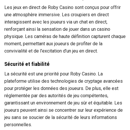
Les jeux en direct de Roby Casino sont conçus pour offrir
une atmosphère immersive. Les croupiers en direct
interagissent avec les joueurs via un chat en direct,
renforçant ainsi la sensation de jouer dans un casino
physique. Les caméras de haute définition capturent chaque
moment, permettant aux joueurs de profiter de la
convivialité et de l’excitation d’un jeu en direct.
Sécurité et fiabilité
La sécurité est une priorité pour Roby Casino. La
plateforme utilise des technologies de cryptage avancées
pour protéger les données des joueurs. De plus, elle est
réglementée par des autorités de jeu compétentes,
garantissant un environnement de jeu sûr et équitable. Les
joueurs peuvent ainsi se concentrer sur leur expérience de
jeu sans se soucier de la sécurité de leurs informations
personnelles.