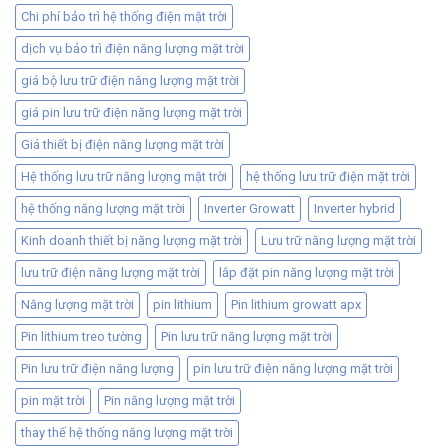
Chi phí bảo trì hệ thống điện mặt trời
dịch vụ bảo trì điện năng lượng mặt trời
giá bộ lưu trữ điện năng lượng mặt trời
giá pin lưu trữ điện năng lượng mặt trời
Giá thiết bị điện năng lượng mặt trời
Hệ thống lưu trữ năng lượng mặt trời
hệ thống lưu trữ điện mặt trời
hệ thống năng lượng mặt trời
Inverter Growatt
Inverter hybrid
Kinh doanh thiết bị năng lượng mặt trời
Lưu trữ năng lượng mặt trời
lưu trữ điện năng lượng mặt trời
lắp đặt pin năng lượng mặt trời
Năng lượng mặt trời
pin lithium
Pin lithium growatt apx
Pin lithium treo tường
Pin lưu trữ năng lượng mặt trời
Pin lưu trữ điện năng lượng
pin lưu trữ điện năng lượng mặt trời
pin mặt trời
Pin năng lượng mặt trời
thay thế hệ thống năng lượng mặt trời