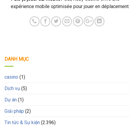
expérience mobile optimisée pour jouer en déplacement.
DANH MỤC
casino
(1)
Dịch vụ
(5)
Dự án
(1)
Giải pháp
(2)
Tin tức & Sự kiện
(2.396)