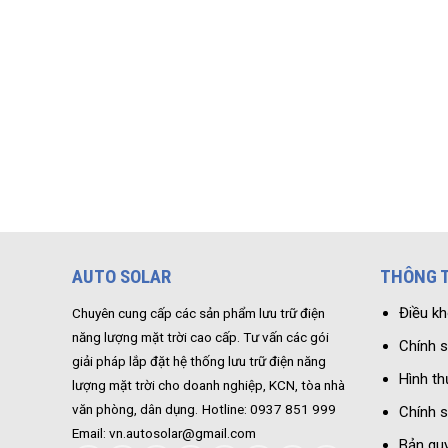
AUTO SOLAR
THÔNG T
Điều k
Chuyên cung cấp các sản phẩm lưu trữ điện
năng lượng mặt trời cao cấp. Tư vấn các gói
Chính 
giải pháp lắp đặt hệ thống lưu trữ điện năng
Hình th
lượng mặt trời cho doanh nghiệp, KCN, tòa nhà
văn phòng, dân dụng.
Hotline: 0937 851 999
Chính s
Email: vn.autosolar@gmail.com
Bản qu