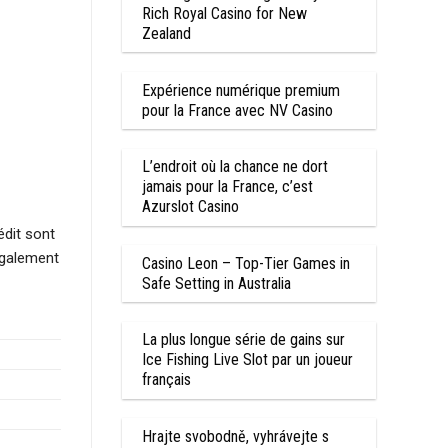
Rich Royal Casino for New
Zealand
Expérience numérique premium
pour la France avec NV Casino
L’endroit où la chance ne dort
jamais pour la France, c’est
Azurslot Casino
édit sont
également
Casino Leon – Top-Tier Games in
Safe Setting in Australia
La plus longue série de gains sur
Ice Fishing Live Slot par un joueur
français
Hrajte svobodně, vyhrávejte s