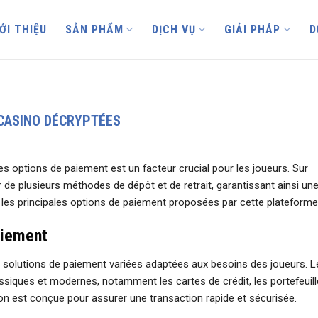
ỚI THIỆU
SẢN PHẨM
DỊCH VỤ
GIẢI PHÁP
D
 CASINO DÉCRYPTÉES
é des options de paiement est un facteur crucial pour les joueurs. Sur
er de plusieurs méthodes de dépôt et de retrait, garantissant ainsi un
re les principales options de paiement proposées par cette plateforme
aiement
s solutions de paiement variées adaptées aux besoins des joueurs. L
assiques et modernes, notamment les cartes de crédit, les portefeuil
n est conçue pour assurer une transaction rapide et sécurisée.