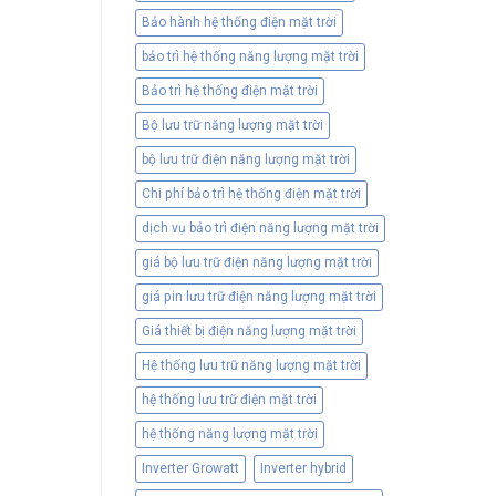
Bảo hành hệ thống điện mặt trời
bảo trì hệ thống năng lượng mặt trời
Bảo trì hệ thống điện mặt trời
Bộ lưu trữ năng lượng mặt trời
bộ lưu trữ điện năng lượng mặt trời
Chi phí bảo trì hệ thống điện mặt trời
dịch vụ bảo trì điện năng lượng mặt trời
giá bộ lưu trữ điện năng lượng mặt trời
giá pin lưu trữ điện năng lượng mặt trời
Giá thiết bị điện năng lượng mặt trời
Hệ thống lưu trữ năng lượng mặt trời
hệ thống lưu trữ điện mặt trời
hệ thống năng lượng mặt trời
Inverter Growatt
Inverter hybrid