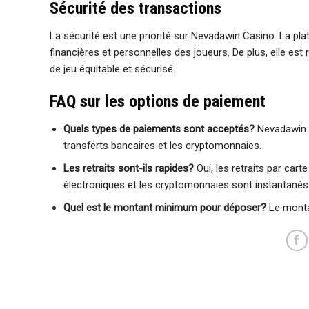
Sécurité des transactions
La sécurité est une priorité sur Nevadawin Casino. La pla
financières et personnelles des joueurs. De plus, elle es
de jeu équitable et sécurisé.
FAQ sur les options de paiement
Quels types de paiements sont acceptés?
Nevadawin Ca
transferts bancaires et les cryptomonnaies.
Les retraits sont-ils rapides?
Oui, les retraits par cart
électroniques et les cryptomonnaies sont instantanés
Quel est le montant minimum pour déposer?
Le monta