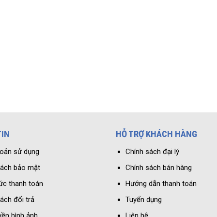
IN
HỖ TRỢ KHÁCH HÀNG
hoản sử dụng
Chính sách đại lý
sách bảo mật
Chính sách bán hàng
ức thanh toán
Hướng dẫn thanh toán
ách đổi trả
Tuyển dụng
yền hình ảnh
Liên hệ