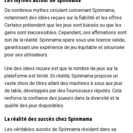
Les mythes autour de Spinmama
De nombreux mythes circulent concernant Spinmama,
notamment des idées reçues sur la fiabilité et les offres.
Certains prétendent que les jeux sont biaisés ou que les
gains sont inaccessibles. Cependant, ces affirmations sont
loin de la réalité. Spinmama opère sous une licence valide,
garantissant une expérience de jeu équitable et sécurisée
pour ses utilisateurs.
Une des idées reçues est que le nombre de jeux sur la
plateforme est limité. En réalité, Spinmama propose un
vaste choix de titres allant des machines à sous aux jeux
de table, développés par des fournisseurs réputés. Cela
renforce la confiance des joueurs dans la diversité et la
qualité des jeux disponibles.
La réalité des succès chez Spinmama
Les véritables succès de Spinmama résident dans sa