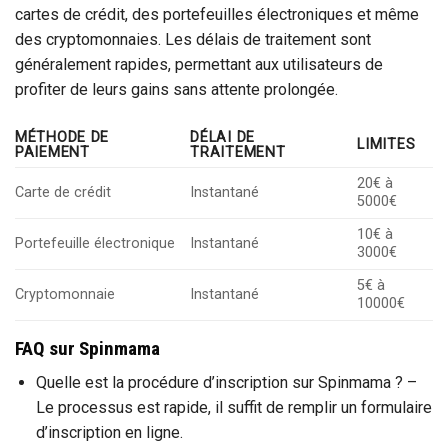
cartes de crédit, des portefeuilles électroniques et même
des cryptomonnaies. Les délais de traitement sont
généralement rapides, permettant aux utilisateurs de
profiter de leurs gains sans attente prolongée.
MÉTHODE DE
DÉLAI DE
LIMITES
PAIEMENT
TRAITEMENT
20€ à
Carte de crédit
Instantané
5000€
10€ à
Portefeuille électronique
Instantané
3000€
5€ à
Cryptomonnaie
Instantané
10000€
FAQ sur Spinmama
Quelle est la procédure d’inscription sur Spinmama ? –
Le processus est rapide, il suffit de remplir un formulaire
d’inscription en ligne.