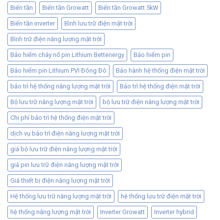
Biến tần
Biến tần Growatt
Biến tần Growatt 5kW
Biến tần inverter
Bình lưu trữ điện mặt trời
Bình trữ điện năng lượng mặt trời
Bảo hiểm cháy nổ pin Lithium Bettenergy
Bảo hiểm pin
Bảo hiểm pin Lithium PVI Đông Đô
Bảo hành hệ thống điện mặt trời
bảo trì hệ thống năng lượng mặt trời
Bảo trì hệ thống điện mặt trời
Bộ lưu trữ năng lượng mặt trời
bộ lưu trữ điện năng lượng mặt trời
Chi phí bảo trì hệ thống điện mặt trời
dịch vụ bảo trì điện năng lượng mặt trời
giá bộ lưu trữ điện năng lượng mặt trời
giá pin lưu trữ điện năng lượng mặt trời
Giá thiết bị điện năng lượng mặt trời
Hệ thống lưu trữ năng lượng mặt trời
hệ thống lưu trữ điện mặt trời
hệ thống năng lượng mặt trời
Inverter Growatt
Inverter hybrid