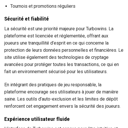
Tournois et promotions réguliers
Sécurité et fiabilité
La sécurité est une priorité majeure pour Turbowins. La
plateforme est licenciée et réglementée, offrant aux
joueurs une tranquillité d’esprit en ce qui concerne la
protection de leurs données personnelles et financières. Le
site utilise également des technologies de cryptage
avancées pour protéger toutes les transactions, ce qui en
fait un environnement sécurisé pour les utilisateurs.
En intégrant des pratiques de jeu responsable, la
plateforme encourage ses utilisateurs à jouer de manière
saine. Les outils d’auto-exclusion et les limites de dépôt
renforcent cet engagement envers la sécurité des joueurs.
Expérience utilisateur fluide