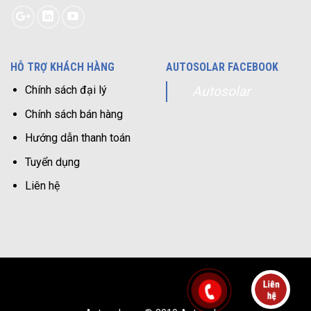
HỖ TRỢ KHÁCH HÀNG
AUTOSOLAR FACEBOOK
Chính sách đại lý
Autosolar
Chính sách bán hàng
Hướng dẫn thanh toán
Tuyển dụng
Liên hệ