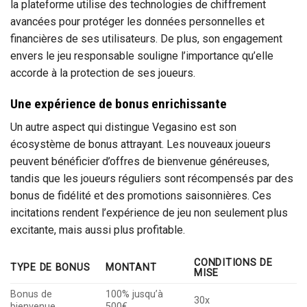
la plateforme utilise des technologies de chiffrement
avancées pour protéger les données personnelles et
financières de ses utilisateurs. De plus, son engagement
envers le jeu responsable souligne l’importance qu’elle
accorde à la protection de ses joueurs.
Une expérience de bonus enrichissante
Un autre aspect qui distingue Vegasino est son
écosystème de bonus attrayant. Les nouveaux joueurs
peuvent bénéficier d’offres de bienvenue généreuses,
tandis que les joueurs réguliers sont récompensés par des
bonus de fidélité et des promotions saisonnières. Ces
incitations rendent l’expérience de jeu non seulement plus
excitante, mais aussi plus profitable.
CONDITIONS DE
TYPE DE BONUS
MONTANT
MISE
Bonus de
100% jusqu’à
30x
bienvenue
500€