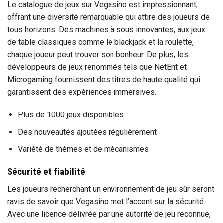
Le catalogue de jeux sur Vegasino est impressionnant,
offrant une diversité remarquable qui attire des joueurs de
tous horizons. Des machines à sous innovantes, aux jeux
de table classiques comme le blackjack et la roulette,
chaque joueur peut trouver son bonheur. De plus, les
développeurs de jeux renommés tels que NetEnt et
Microgaming fournissent des titres de haute qualité qui
garantissent des expériences immersives.
Plus de 1000 jeux disponibles
Des nouveautés ajoutées régulièrement
Variété de thèmes et de mécanismes
Sécurité et fiabilité
Les joueurs recherchant un environnement de jeu sûr seront
ravis de savoir que Vegasino met l’accent sur la sécurité.
Avec une licence délivrée par une autorité de jeu reconnue,