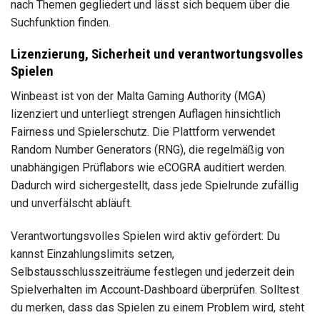
nach Themen gegliedert und lässt sich bequem über die
Suchfunktion finden.
Lizenzierung, Sicherheit und verantwortungsvolles
Spielen
Winbeast ist von der Malta Gaming Authority (MGA)
lizenziert und unterliegt strengen Auflagen hinsichtlich
Fairness und Spielerschutz. Die Plattform verwendet
Random Number Generators (RNG), die regelmäßig von
unabhängigen Prüflabors wie eCOGRA auditiert werden.
Dadurch wird sichergestellt, dass jede Spielrunde zufällig
und unverfälscht abläuft.
Verantwortungsvolles Spielen wird aktiv gefördert: Du
kannst Einzahlungslimits setzen,
Selbstausschlusszeiträume festlegen und jederzeit dein
Spielverhalten im Account‑Dashboard überprüfen. Solltest
du merken, dass das Spielen zu einem Problem wird, steht