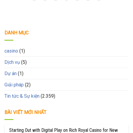
DANH MỤC
casino
(1)
Dịch vụ
(5)
Dự án
(1)
Giải pháp
(2)
Tin tức & Sự kiện
(2.359)
BÀI VIẾT MỚI NHẤT
Starting Out with Digital Play on Rich Royal Casino for New