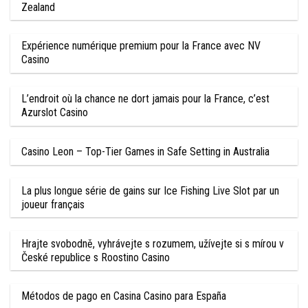
Zealand
Expérience numérique premium pour la France avec NV
Casino
L’endroit où la chance ne dort jamais pour la France, c’est
Azurslot Casino
Casino Leon – Top-Tier Games in Safe Setting in Australia
La plus longue série de gains sur Ice Fishing Live Slot par un
joueur français
Hrajte svobodně, vyhrávejte s rozumem, užívejte si s mírou v
České republice s Roostino Casino
Métodos de pago en Casina Casino para España