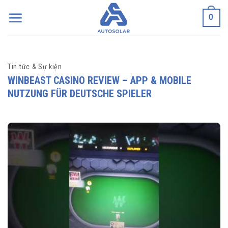
Skip
0
to
content
Tin tức & Sự kiện
WINBEAST CASINO REVIEW – APP & MOBILE
NUTZUNG FÜR DEUTSCHE SPIELER