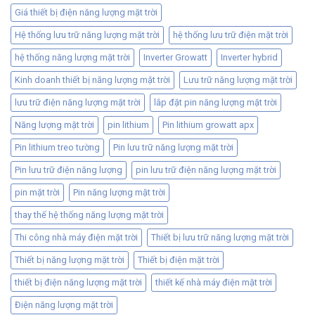
Giá thiết bị điện năng lượng mặt trời
Hệ thống lưu trữ năng lượng mặt trời
hệ thống lưu trữ điện mặt trời
hệ thống năng lượng mặt trời
Inverter Growatt
Inverter hybrid
Kinh doanh thiết bị năng lượng mặt trời
Lưu trữ năng lượng mặt trời
lưu trữ điện năng lượng mặt trời
lắp đặt pin năng lượng mặt trời
Năng lượng mặt trời
pin lithium
Pin lithium growatt apx
Pin lithium treo tường
Pin lưu trữ năng lượng mặt trời
Pin lưu trữ điện năng lượng
pin lưu trữ điện năng lượng mặt trời
pin mặt trời
Pin năng lượng mặt trời
thay thế hệ thống năng lượng mặt trời
Thi công nhà máy điện mặt trời
Thiết bị lưu trữ năng lượng mặt trời
Thiết bị năng lượng mặt trời
Thiết bị điện mặt trời
thiết bị điện năng lượng mặt trời
thiết kế nhà máy điện mặt trời
Điện năng lượng mặt trời