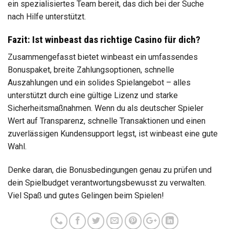
ein spezialisiertes Team bereit, das dich bei der Suche
nach Hilfe unterstützt.
Fazit: Ist winbeast das richtige Casino für dich?
Zusammengefasst bietet winbeast ein umfassendes
Bonuspaket, breite Zahlungsoptionen, schnelle
Auszahlungen und ein solides Spielangebot – alles
unterstützt durch eine gültige Lizenz und starke
Sicherheitsmaßnahmen. Wenn du als deutscher Spieler
Wert auf Transparenz, schnelle Transaktionen und einen
zuverlässigen Kundensupport legst, ist winbeast eine gute
Wahl.
Denke daran, die Bonusbedingungen genau zu prüfen und
dein Spielbudget verantwortungsbewusst zu verwalten.
Viel Spaß und gutes Gelingen beim Spielen!