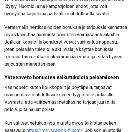
löytyy. Huomioi aina kampanjoiden ehdot, jotta voit
hyödyntää tarjouksia parhaalla mahdollisella tavalla.
Vertaamalla nettikasinoiden bonuksia ja tarjouksia kannattaa
myös kiinnittää huomiota bonusten voimassaoloaikoihin.
Joillakin kasinoilla bonukset voivat vanhentua nopeasti,
joten pelaajien tulee olla aktiivisia ja käyttää bonuksia
ajoissa. Tämä auttaa maksimoimaan voitot ja estää hyvien
tarjousten menettämisen.
Yhteenveto bonusten vaikutuksista pelaamiseen
Kasinopelit, kuten kolikkopelit ja pöytäpelit, tarjoavat
monipuolisia mahdollisuuksia eri tyyppisille pelaajille.
Varmista, että valitsemasi nettikasino tarjoaa juuri niitä
pelejä, joita haluat pelata.
Kun valitset nettikasinoa, muista myös tarkistaa pelien
saatavuus
https://mariacasino-fi.com/
. Joillakin alustoilla