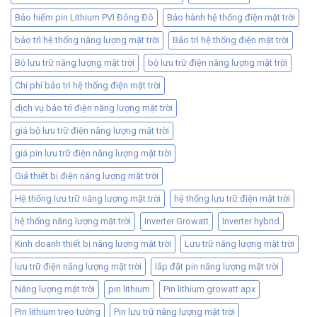
Bảo hiểm pin Lithium PVI Đông Đô
Bảo hành hệ thống điện mặt trời
bảo trì hệ thống năng lượng mặt trời
Bảo trì hệ thống điện mặt trời
Bộ lưu trữ năng lượng mặt trời
bộ lưu trữ điện năng lượng mặt trời
Chi phí bảo trì hệ thống điện mặt trời
dịch vụ bảo trì điện năng lượng mặt trời
giá bộ lưu trữ điện năng lượng mặt trời
giá pin lưu trữ điện năng lượng mặt trời
Giá thiết bị điện năng lượng mặt trời
Hệ thống lưu trữ năng lượng mặt trời
hệ thống lưu trữ điện mặt trời
hệ thống năng lượng mặt trời
Inverter Growatt
Inverter hybrid
Kinh doanh thiết bị năng lượng mặt trời
Lưu trữ năng lượng mặt trời
lưu trữ điện năng lượng mặt trời
lắp đặt pin năng lượng mặt trời
Năng lượng mặt trời
pin lithium
Pin lithium growatt apx
Pin lithium treo tường
Pin lưu trữ năng lượng mặt trời