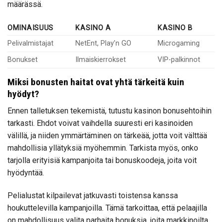
määrässä.
OMINAISUUS
KASINO A
KASINO B
Pelivalmistajat
NetEnt, Play’n GO
Microgaming
Bonukset
Ilmaiskierrokset
VIP-palkinnot
Miksi bonusten haitat ovat yhtä tärkeitä kuin
hyödyt?
Ennen talletuksen tekemistä, tutustu kasinon bonusehtoihin
tarkasti. Ehdot voivat vaihdella suuresti eri kasinoiden
välillä, ja niiden ymmärtäminen on tärkeää, jotta voit välttää
mahdollisia yllätyksiä myöhemmin. Tarkista myös, onko
tarjolla erityisiä kampanjoita tai bonuskoodeja, joita voit
hyödyntää.
Pelialustat kilpailevat jatkuvasti toistensa kanssa
houkuttelevilla kampanjoilla. Tämä tarkoittaa, että pelaajilla
on mahdollisuus valita parhaita bonuksia, joita markkinoilta