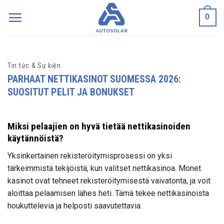
Skip
0
to
content
Tin tức & Sự kiện
PARHAAT NETTIKASINOT SUOMESSA 2026:
SUOSITUT PELIT JA BONUKSET
Miksi pelaajien on hyvä tietää nettikasinoiden
käytännöistä?
Yksinkertainen rekisteröitymisprosessi on yksi
tärkeimmistä tekijöistä, kun valitset nettikasinoa. Monet
kasinot ovat tehneet rekisteröitymisestä vaivatonta, ja voit
aloittaa pelaamisen lähes heti. Tämä tekee nettikasinoista
houkuttelevia ja helposti saavutettavia.